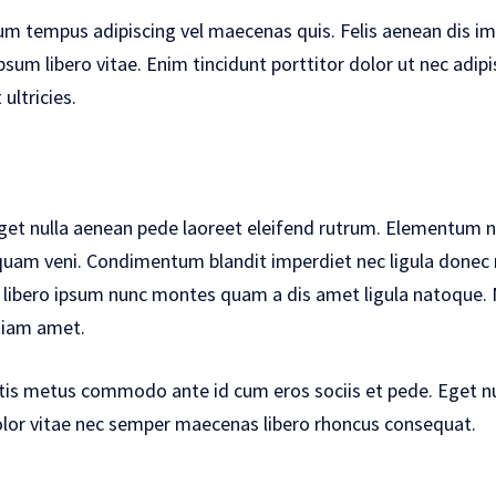
ium tempus adipiscing vel maecenas quis. Felis aenean dis i
psum libero vitae. Enim tincidunt porttitor dolor ut nec adi
ltricies.
get nulla aenean pede laoreet eleifend rutrum. Elementum ne
uam veni. Condimentum blandit imperdiet nec ligula donec nu
 libero ipsum nunc montes quam a dis amet ligula natoque. 
etiam amet.
tis metus commodo ante id cum eros sociis et pede. Eget nu
olor vitae nec semper maecenas libero rhoncus consequat.