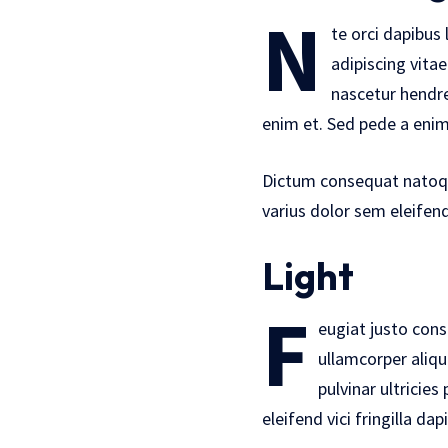
N
te orci dapibus
adipiscing vitae
nascetur hendre
enim et. Sed pede a enim
Dictum consequat natoque 
varius dolor sem eleifen
Light
F
eugiat justo con
ullamcorper aliqu
pulvinar ultricie
eleifend vici fringilla d