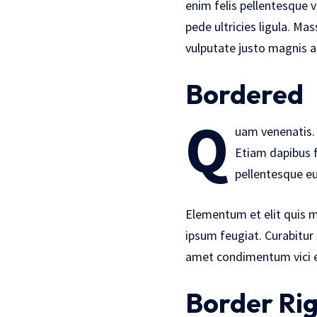
enim felis pellentesque 
pede ultricies ligula. Ma
vulputate justo magnis al
Bordered
Q
uam venenatis. 
Etiam dapibus f
pellentesque eu
Elementum et elit quis m
ipsum feugiat. Curabitur 
amet condimentum vici eu
Border Ri