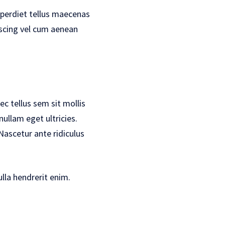
mperdiet tellus maecenas
piscing vel cum aenean
c tellus sem sit mollis
llam eget ultricies.
Nascetur ante ridiculus
lla hendrerit enim.