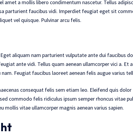
vel amet a mollis libero condimentum nascetur. Tellus adipis
ssa parturient faucibus vidi. Imperdiet feugiat eget sit com
iquet vel quisque. Pulvinar arcu felis.
Eget aliquam nam parturient vulputate ante dui faucibus dol
eugiat ante vidi. Tellus quam aenean ullamcorper vici a. Et 
 nam. Feugiat faucibus laoreet aenean felis augue varius tel
aecenas consequat felis sem etiam leo. Eleifend quis dolor 
sed commodo felis ridiculus ipsum semper rhoncus vitae pulvi
 mollis vitae ullamcorper magnis aenean varius sapien.
ght