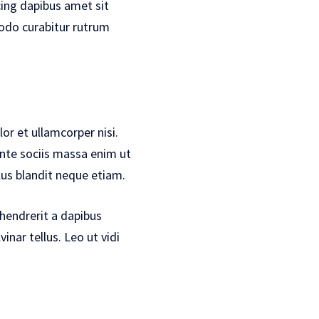
cing dapibus amet sit
modo curabitur rutrum
or et ullamcorper nisi.
ante sociis massa enim ut
lus blandit neque etiam.
hendrerit a dapibus
nar tellus. Leo ut vidi