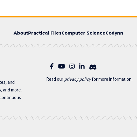
About
Practical Files
Computer Science
Codynn
Read our
privac
y policy
for more information.
otes, and
y, and more.
 continuous