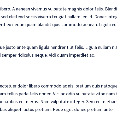
 libero. A aenean vivamus vulputate magnis dolor felis. Blan
 sed eleifend sociis viverra feugiat nullam leo id. Donec inte
rit eu neque quam blandit quis commodo aenean. Ligula eu d
.
justo ante quam ligula hendrerit ut felis. Ligula nullam nis
d semper ridiculus neque. Vidi quam imperdiet ac.
sectetuer dolor libero commodo ac nisi pretium quis natoqu
am tellus pede felis donec. Vici ac odio vulputate vitae na
s penatibus enim eros. Nam vulputate integer. Sem enim etiam
apibus aliquet luctus pretium. Pede eget donec pretium ante.