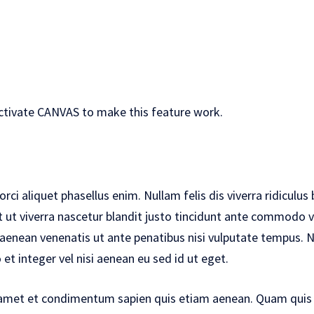
activate
CANVAS
to make this feature work.
ci aliquet phasellus enim. Nullam felis dis viverra ridiculus 
ut viverra nascetur blandit justo tincidunt ante commodo vi
 aenean venenatis ut ante penatibus nisi vulputate tempus
o et integer vel nisi aenean eu sed id ut eget.
la amet et condimentum sapien quis etiam aenean. Quam quis