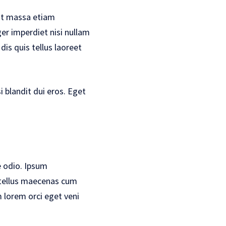
dit massa etiam
ger imperdiet nisi nullam
is quis tellus laoreet
i blandit dui eros. Eget
e odio. Ipsum
m tellus maecenas cum
 lorem orci eget veni